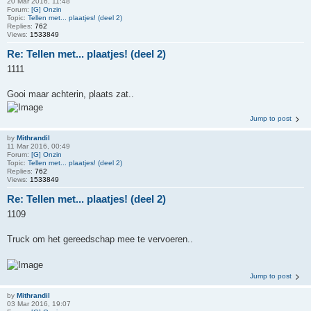
20 Mar 2016, 11:48
Forum:
[G] Onzin
Topic:
Tellen met... plaatjes! (deel 2)
Replies:
762
Views:
1533849
Re: Tellen met... plaatjes! (deel 2)
1111
Gooi maar achterin, plaats zat..
Jump to post
by
Mithrandil
11 Mar 2016, 00:49
Forum:
[G] Onzin
Topic:
Tellen met... plaatjes! (deel 2)
Replies:
762
Views:
1533849
Re: Tellen met... plaatjes! (deel 2)
1109
Truck om het gereedschap mee te vervoeren..
Jump to post
by
Mithrandil
03 Mar 2016, 19:07