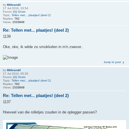
by
Mithrandil
17 Jul 2016, 23:54
Forum:
[G] Onzin
Topic:
Tellen met... plaatjes! (deel 2)
Replies:
762
Views:
1533849
Re: Tellen met... plaatjes! (deel 2)
1139
Oke, oke, ik wilde ze smokkelen in m'n zwever..
Jump to post
by
Mithrandil
17 Jul 2016, 05:30
Forum:
[G] Onzin
Topic:
Tellen met... plaatjes! (deel 2)
Replies:
762
Views:
1533849
Re: Tellen met... plaatjes! (deel 2)
1137
Hoeveel van die rolletjes zouden in de oplegger passen?