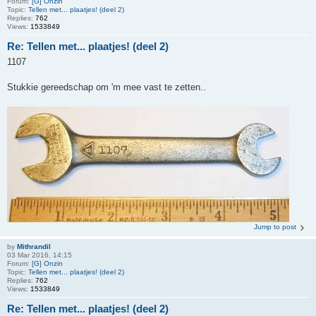
Forum:
[G] Onzin
Topic:
Tellen met... plaatjes! (deel 2)
Replies:
762
Views:
1533849
Re: Tellen met... plaatjes! (deel 2)
1107
Stukkie gereedschap om 'm mee vast te zetten..
Jump to post
by
Mithrandil
03 Mar 2016, 14:15
Forum:
[G] Onzin
Topic:
Tellen met... plaatjes! (deel 2)
Replies:
762
Views:
1533849
Re: Tellen met... plaatjes! (deel 2)