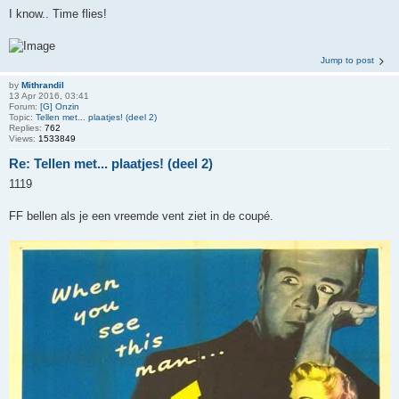
I know.. Time flies!
Jump to post
by
Mithrandil
13 Apr 2016, 03:41
Forum:
[G] Onzin
Topic:
Tellen met... plaatjes! (deel 2)
Replies:
762
Views:
1533849
Re: Tellen met... plaatjes! (deel 2)
1119
FF bellen als je een vreemde vent ziet in de coupé.