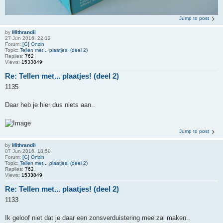
Jump to post
by
Mithrandil
27 Jun 2016, 22:12
Forum:
[G] Onzin
Topic:
Tellen met... plaatjes! (deel 2)
Replies:
762
Views:
1533849
Re: Tellen met... plaatjes! (deel 2)
1135
Daar heb je hier dus niets aan..
Jump to post
by
Mithrandil
07 Jun 2016, 18:50
Forum:
[G] Onzin
Topic:
Tellen met... plaatjes! (deel 2)
Replies:
762
Views:
1533849
Re: Tellen met... plaatjes! (deel 2)
1133
Ik geloof niet dat je daar een zonsverduistering mee zal maken..