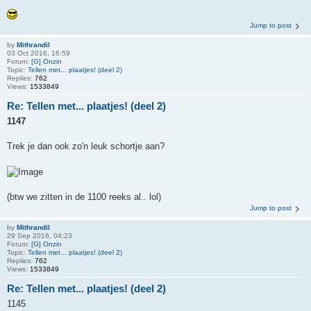
Jump to post
by
Mithrandil
03 Oct 2016, 16:59
Forum:
[G] Onzin
Topic:
Tellen met... plaatjes! (deel 2)
Replies:
762
Views:
1533849
Re: Tellen met... plaatjes! (deel 2)
1147
Trek je dan ook zo'n leuk schortje aan?
(btw we zitten in de 1100 reeks al.. lol)
Jump to post
by
Mithrandil
29 Sep 2016, 04:23
Forum:
[G] Onzin
Topic:
Tellen met... plaatjes! (deel 2)
Replies:
762
Views:
1533849
Re: Tellen met... plaatjes! (deel 2)
1145