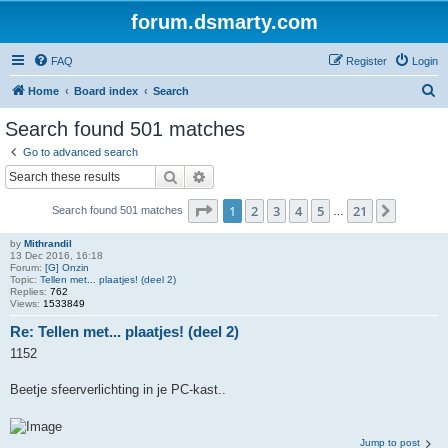
forum.dsmarty.com
FAQ
Register
Login
S
Home
Board index
Search
e
Search found 501 matches
a
Go to advanced search
r
Search
Advanced search
c
Page
1
of
21
1
2
3
4
5
21
Next
Search found 501 matches
h
…
by
Mithrandil
13 Dec 2016, 16:18
Forum:
[G] Onzin
Topic:
Tellen met... plaatjes! (deel 2)
Replies:
762
Views:
1533849
Re: Tellen met... plaatjes! (deel 2)
1152
Beetje sfeerverlichting in je PC-kast..
Jump to post