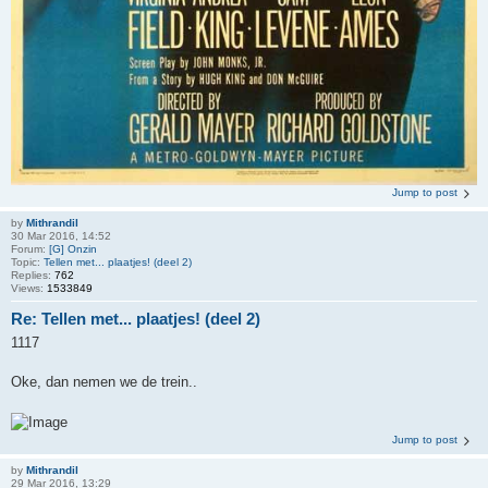
Jump to post
by
Mithrandil
30 Mar 2016, 14:52
Forum:
[G] Onzin
Topic:
Tellen met... plaatjes! (deel 2)
Replies:
762
Views:
1533849
Re: Tellen met... plaatjes! (deel 2)
1117
Oke, dan nemen we de trein..
Jump to post
by
Mithrandil
29 Mar 2016, 13:29