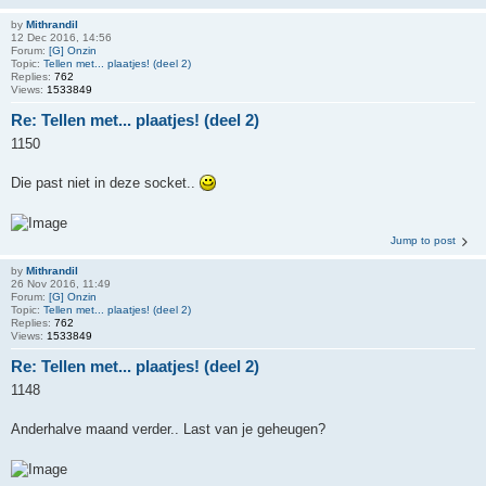
by
Mithrandil
12 Dec 2016, 14:56
Forum:
[G] Onzin
Topic:
Tellen met... plaatjes! (deel 2)
Replies:
762
Views:
1533849
Re: Tellen met... plaatjes! (deel 2)
1150
Die past niet in deze socket..
Jump to post
by
Mithrandil
26 Nov 2016, 11:49
Forum:
[G] Onzin
Topic:
Tellen met... plaatjes! (deel 2)
Replies:
762
Views:
1533849
Re: Tellen met... plaatjes! (deel 2)
1148
Anderhalve maand verder.. Last van je geheugen?