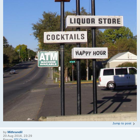
Jump to post
by
Mithrandil
20 Aug 2016, 23:29
Forum:
[G] Onzin