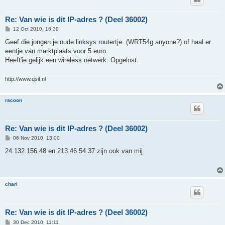
Re: Van wie is dit IP-adres ? (Deel 36002)
P
12 Oct 2010, 16:30
o
s
Geef die jongen je oude linksys routertje. (WRT54g anyone?) of haal er
t
eentje van marktplaats voor 5 euro.
Heeft'ie gelijk een wireless netwerk. Opgelost.
http://www.qsit.nl
racoon
Re: Van wie is dit IP-adres ? (Deel 36002)
P
06 Nov 2010, 13:00
o
s
24.132.156.48 en 213.46.54.37 zijn ook van mij
t
charl
Re: Van wie is dit IP-adres ? (Deel 36002)
P
30 Dec 2010, 11:11