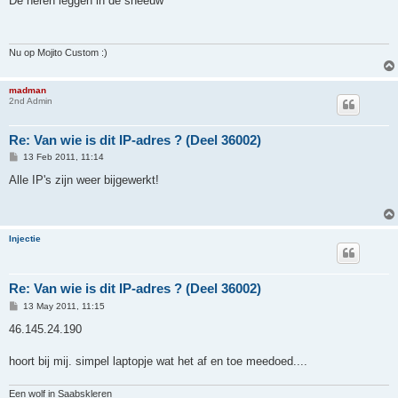
De heren leggen in de sneeuw
t
Nu op Mojito Custom :)
madman
2nd Admin
Re: Van wie is dit IP-adres ? (Deel 36002)
P
13 Feb 2011, 11:14
o
s
Alle IP's zijn weer bijgewerkt!
t
Injectie
Re: Van wie is dit IP-adres ? (Deel 36002)
P
13 May 2011, 11:15
o
s
46.145.24.190
t
hoort bij mij. simpel laptopje wat het af en toe meedoed....
Een wolf in Saabskleren