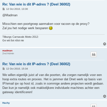
Re: Van wie is dit IP-adres ? (Deel 36002)
P
12 Oct 2010, 13:30
o
s
@Madman
t
Misschien een poortgroep aanmaken voor racoon op de proxy?
Zal jou het nodige werk besparen
Tilburgs Carnavals Motto 2012:
Ge wit ôot nôot nie
madman
2nd Admin
Re: Van wie is dit IP-adres ? (Deel 36002)
P
12 Oct 2010, 15:34
o
s
We willen eigenlijk juist af van die poorten, die zorgen namelijk voor een
t
hoop extra routes en proxies. Het is jammer dat Dnet werk op basis van
IP/email ipv op host id, zoals in sommige andere projecten wordt gedaan.
Dan kun je namelijk ook makkelijkere individuele machines achter een
gateway identificeren!
Hachy