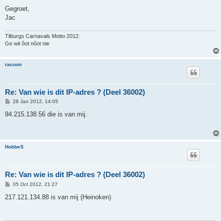
Gegroet,
Jac
Tilburgs Carnavals Motto 2012:
Ge wit ôot nôot nie
racoon
Re: Van wie is dit IP-adres ? (Deel 36002)
P
28 Jan 2012, 14:05
o
s
94.215.138.56 die is van mij.
t
HobbeS
Re: Van wie is dit IP-adres ? (Deel 36002)
P
05 Oct 2012, 21:27
o
s
217.121.134.88 is van mij (Heinoken)
t