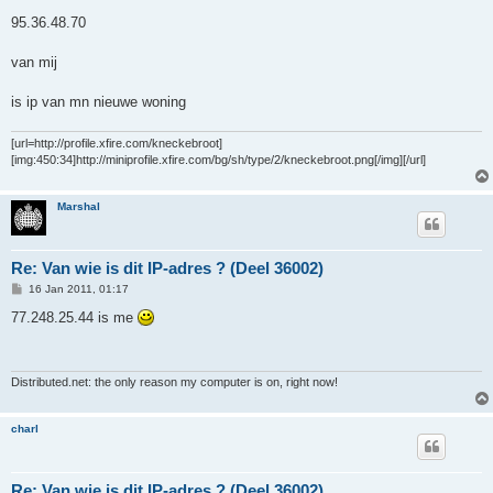
o
s
95.36.48.70
t
van mij
is ip van mn nieuwe woning
[url=http://profile.xfire.com/kneckebroot]
[img:450:34]http://miniprofile.xfire.com/bg/sh/type/2/kneckebroot.png[/img][/url]
Marshal
Re: Van wie is dit IP-adres ? (Deel 36002)
P
16 Jan 2011, 01:17
o
s
77.248.25.44 is me
t
Distributed.net: the only reason my computer is on, right now!
charl
Re: Van wie is dit IP-adres ? (Deel 36002)