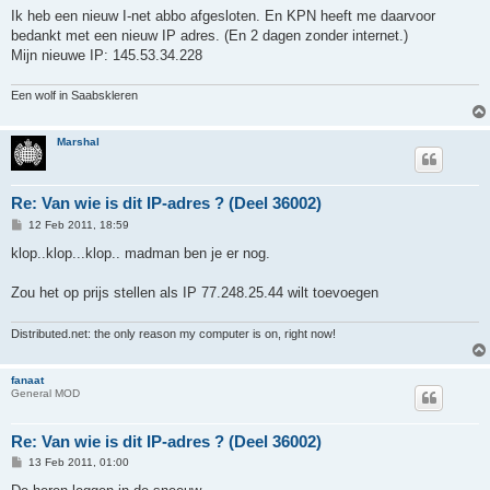
s
Ik heb een nieuw I-net abbo afgesloten. En KPN heeft me daarvoor
t
bedankt met een nieuw IP adres. (En 2 dagen zonder internet.)
Mijn nieuwe IP: 145.53.34.228
Een wolf in Saabskleren
Marshal
Re: Van wie is dit IP-adres ? (Deel 36002)
P
12 Feb 2011, 18:59
o
s
klop..klop...klop.. madman ben je er nog.
t
Zou het op prijs stellen als IP 77.248.25.44 wilt toevoegen
Distributed.net: the only reason my computer is on, right now!
fanaat
General MOD
Re: Van wie is dit IP-adres ? (Deel 36002)
P
13 Feb 2011, 01:00
o
s