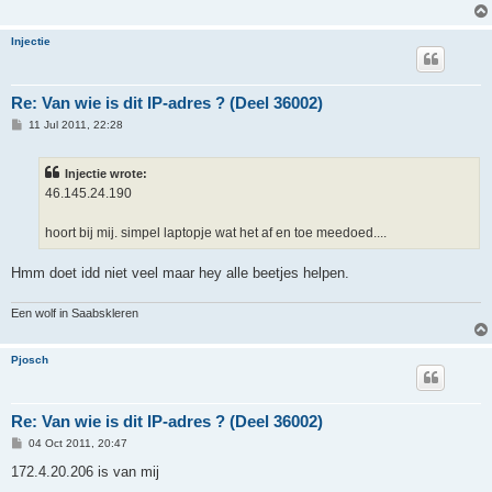
Injectie
Re: Van wie is dit IP-adres ? (Deel 36002)
P
11 Jul 2011, 22:28
o
s
t
Injectie wrote:
46.145.24.190
hoort bij mij. simpel laptopje wat het af en toe meedoed....
Hmm doet idd niet veel maar hey alle beetjes helpen.
Een wolf in Saabskleren
Pjosch
Re: Van wie is dit IP-adres ? (Deel 36002)
P
04 Oct 2011, 20:47
o
s
172.4.20.206 is van mij
t