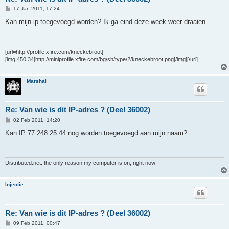
P
17 Jan 2011, 17:24
o
s
Kan mijn ip toegevoegd worden? Ik ga eind deze week weer draaien...
t
[url=http://profile.xfire.com/kneckebroot]
[img:450:34]http://miniprofile.xfire.com/bg/sh/type/2/kneckebroot.png[/img][/url]
Marshal
Re: Van wie is dit IP-adres ? (Deel 36002)
P
02 Feb 2011, 14:20
o
s
Kan IP 77.248.25.44 nog worden toegevoegd aan mijn naam?
t
Distributed.net: the only reason my computer is on, right now!
Injectie
Re: Van wie is dit IP-adres ? (Deel 36002)
P
09 Feb 2011, 00:47
o