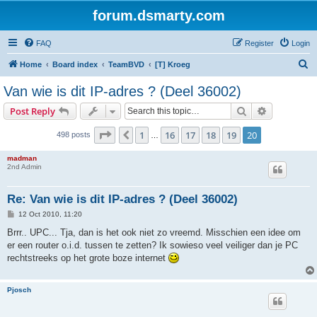
forum.dsmarty.com
FAQ
Register
Login
S
Home
Board index
TeamBVD
[T] Kroeg
e
Van wie is dit IP-adres ? (Deel 36002)
a
Search
Advanced s
Post Reply
r
c
Page
20
of
20
1
16
17
18
19
20
Previous
498 posts
…
h
madman
2nd Admin
Re: Van wie is dit IP-adres ? (Deel 36002)
P
12 Oct 2010, 11:20
o
s
Brrr.. UPC... Tja, dan is het ook niet zo vreemd. Misschien een idee om
t
er een router o.i.d. tussen te zetten? Ik sowieso veel veiliger dan je PC
rechtstreeks op het grote boze internet
Pjosch