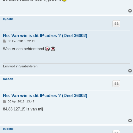
t
Injectie
Re: Van wie is dit IP-adres ? (Deel 36002)
P
08 Feb 2013, 22:11
o
s
Was er een achterstand
t
Een wolf in Saabskleren
racoon
Re: Van wie is dit IP-adres ? (Deel 36002)
P
06 Apr 2013, 13:47
o
s
84.83.127.15 is van mij
t
Injectie