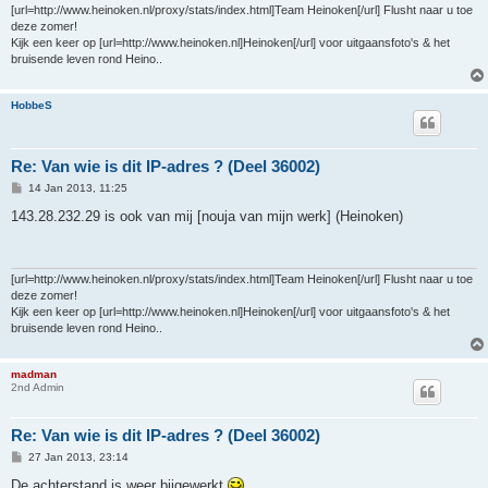
[url=http://www.heinoken.nl/proxy/stats/index.html]Team Heinoken[/url] Flusht naar u toe
deze zomer!
Kijk een keer op [url=http://www.heinoken.nl]Heinoken[/url] voor uitgaansfoto's & het
bruisende leven rond Heino..
HobbeS
Re: Van wie is dit IP-adres ? (Deel 36002)
P
14 Jan 2013, 11:25
o
s
143.28.232.29 is ook van mij [nouja van mijn werk] (Heinoken)
t
[url=http://www.heinoken.nl/proxy/stats/index.html]Team Heinoken[/url] Flusht naar u toe
deze zomer!
Kijk een keer op [url=http://www.heinoken.nl]Heinoken[/url] voor uitgaansfoto's & het
bruisende leven rond Heino..
madman
2nd Admin
Re: Van wie is dit IP-adres ? (Deel 36002)
P
27 Jan 2013, 23:14
o
s
De achterstand is weer bijgewerkt