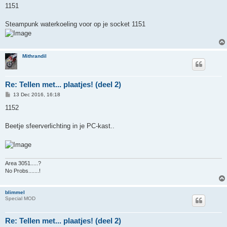
s
1151
t
Steampunk waterkoeling voor op je socket 1151
Mithrandil
Re: Tellen met... plaatjes! (deel 2)
P
13 Dec 2016, 16:18
o
s
1152
t
Beetje sfeerverlichting in je PC-kast..
Area 3051.....?
No Probs.......!
blimmel
Special MOD
Re: Tellen met... plaatjes! (deel 2)