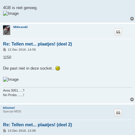
4GB is niet genoeg.
Mithrandil
Re: Tellen met... plaatjes! (deel 2)
P
12 Dec 2016, 14:56
o
s
1150
t
Die past niet in deze socket..
Area 3051.....?
No Probs.......!
blimmel
Special MOD
Re: Tellen met... plaatjes! (deel 2)
P
13 Dec 2016, 12:08
o