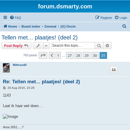
forum.dsmarty.com
FAQ
Register
Login
S
Home
Board index
General
[G] Onzin
e
Tellen met... plaatjes! (deel 2)
a
Search
Advanced s
Post Reply
r
c
Page
31
of
31
1
27
28
29
30
31
Previous
763 posts
…
h
Mithrandil
Re: Tellen met... plaatjes! (deel 2)
P
20 Aug 2016, 23:29
o
s
1143
t
Laat ik haar wel doen....
Area 3051.....?