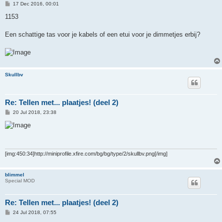
P
17 Dec 2016, 00:01
o
s
1153
t
Een schattige tas voor je kabels of een etui voor je dimmetjes erbij?
Skullbv
Re: Tellen met... plaatjes! (deel 2)
P
20 Jul 2018, 23:38
o
s
t
[img:450:34]http://miniprofile.xfire.com/bg/bg/type/2/skullbv.png[/img]
blimmel
Special MOD
Re: Tellen met... plaatjes! (deel 2)
P
24 Jul 2018, 07:55
o