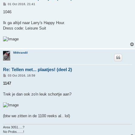
P
01 Oct 2016, 21:41
o
s
1046
t
Ik ga altijd naar Larry's Happy Hour.
Dress code: Leisure Suit
Mithrandil
Re: Tellen met... plaatjes! (deel 2)
P
03 Oct 2016, 16:59
o
s
1147
t
Trek je dan ook zo'n leuk schortje aan?
(btw we zitten in de 1100 reeks al.. lol)
Area 3051.....?
No Probs.......!