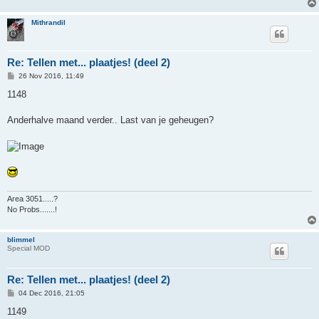
Mithrandil
Re: Tellen met... plaatjes! (deel 2)
P
26 Nov 2016, 11:49
o
s
1148
t
Anderhalve maand verder.. Last van je geheugen?
Area 3051.....?
No Probs.......!
blimmel
Special MOD
Re: Tellen met... plaatjes! (deel 2)
P
04 Dec 2016, 21:05
o
s
1149
t