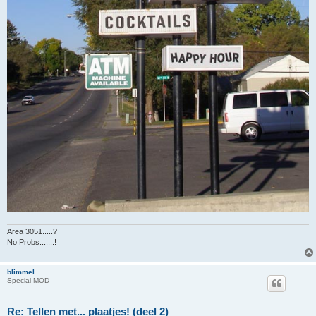
Area 3051.....?
No Probs.......!
blimmel
Special MOD
Re: Tellen met... plaatjes! (deel 2)