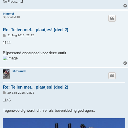
No Probs.......!
blimmel
Special MOD
Re: Tellen met... plaatjes! (deel 2)
P
21 Aug 2016, 22:22
o
s
1144
t
Bijpassend ondergoed voor deze outfit.
Mithrandil
Re: Tellen met... plaatjes! (deel 2)
P
29 Sep 2016, 04:23
o
s
1145
t
Tegenwoordig wordt dit hier als bovenkleding gedragen..