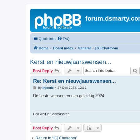
forum.dsmarty.c
Quick links
FAQ
Home
Board index
General
[G] Chatroom
Kerst en nieuwjaarswensen...
S
Post Reply
Re: Kerst en nieuwjaarswensen...
P
by
Injectie
»
27 Dec 2023, 12:32
o
s
De beste wensen en een gelukkig 2024
t
Een wolf in Saabskleren
Post Reply
Return to “[G] Chatroom”