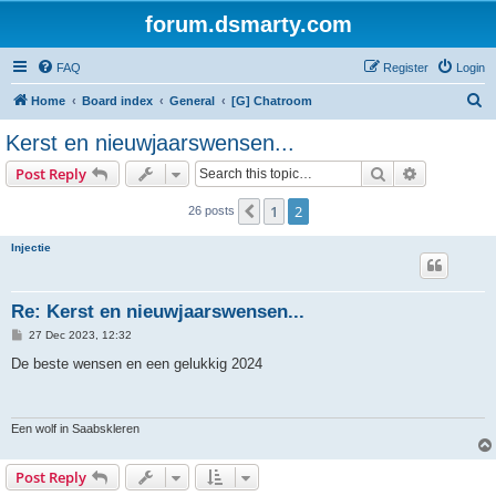
forum.dsmarty.com
FAQ
Register
Login
S
Home
Board index
General
[G] Chatroom
e
Kerst en nieuwjaarswensen...
a
Search
Advanced s
Post Reply
r
c
1
2
Previous
26 posts
h
Injectie
Re: Kerst en nieuwjaarswensen...
P
27 Dec 2023, 12:32
o
s
De beste wensen en een gelukkig 2024
t
Een wolf in Saabskleren
Post Reply