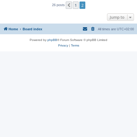
1
2
Previous
26 posts
Jump to
Home
Board index
All times are
UTC+02:00
Powered by
phpBB
® Forum Software © phpBB Limited
Privacy
|
Terms