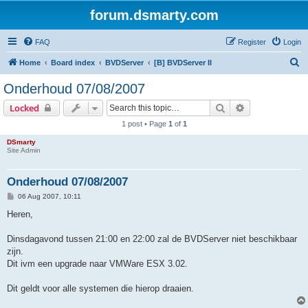
forum.dsmarty.com
FAQ
Register
Login
S
Home
Board index
BVDServer
[B] BVDServer II
e
Onderhoud 07/08/2007
a
Search
Advanced sear
Locked
r
1 post • Page
1
of
1
c
DSmarty
h
Site Admin
Onderhoud 07/08/2007
P
06 Aug 2007, 10:11
o
s
Heren,
t
Dinsdagavond tussen 21:00 en 22:00 zal de BVDServer niet beschikbaar
zijn.
Dit ivm een upgrade naar VMWare ESX 3.02.
Dit geldt voor alle systemen die hierop draaien.