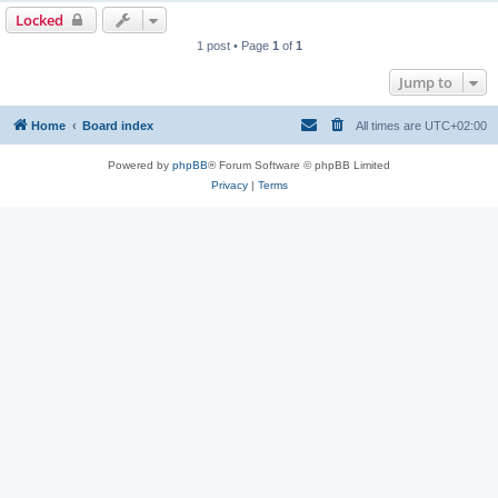
Locked
1 post • Page
1
of
1
Jump to
Home
Board index
All times are
UTC+02:00
Powered by
phpBB
® Forum Software © phpBB Limited
Privacy
|
Terms